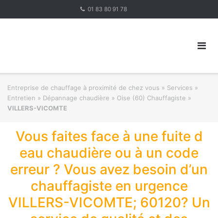
Skip
01 83 80 91 78
to
content
Entreprise de chauffage à proximité de chez vous
»
Services »
Entretien » Dépannage chaudière
»
Oise (60) Chauffagiste
»
VILLERS-VICOMTE
Vous faites face à une fuite d
eau chaudière ou à un code
erreur ? Vous avez besoin d’un
chauffagiste en urgence
VILLERS-VICOMTE; 60120? Un