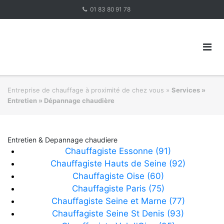
Skip
01 83 80 91 78
to
content
Entreprise de chauffage à proximité de chez vous
»
Services »
Entretien » Dépannage chaudière
Entretien & Depannage chaudiere
Chauffagiste Essonne (91)
Chauffagiste Hauts de Seine (92)
Chauffagiste Oise (60)
Chauffagiste Paris (75)
Chauffagiste Seine et Marne (77)
Chauffagiste Seine St Denis (93)