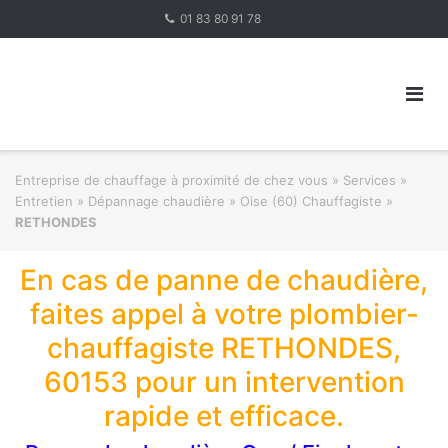
Skip
01 83 80 91 78
to
content
Entreprise de chauffage à proximité de chez vous
»
Services »
Entretien » Dépannage chaudière
»
Oise (60) Chauffagiste
»
RETHONDES
En cas de panne de chaudière,
faites appel à votre plombier-
chauffagiste RETHONDES,
60153 pour un intervention
rapide et efficace.