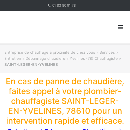
Skip
01 83 80 91 78
to
content
Entreprise de chauffage à proximité de chez vous
»
Services »
Entretien » Dépannage chaudière
»
Yvelines (78) Chauffagiste
»
SAINT-LEGER-EN-YVELINES
En cas de panne de chaudière,
faites appel à votre plombier-
chauffagiste SAINT-LEGER-
EN-YVELINES, 78610 pour un
intervention rapide et efficace.