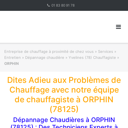
Skip
01 83 80 91 78
to
content
Entreprise de chauffage à proximité de chez vous
»
Services »
Entretien » Dépannage chaudière
»
Yvelines (78) Chauffagiste
»
ORPHIN
Dites Adieu aux Problèmes de
Chauffage avec notre équipe
de chauffagiste à ORPHIN
(78125)
Dépannage Chaudières à ORPHIN
(78125) : Des Techniciens Experts à