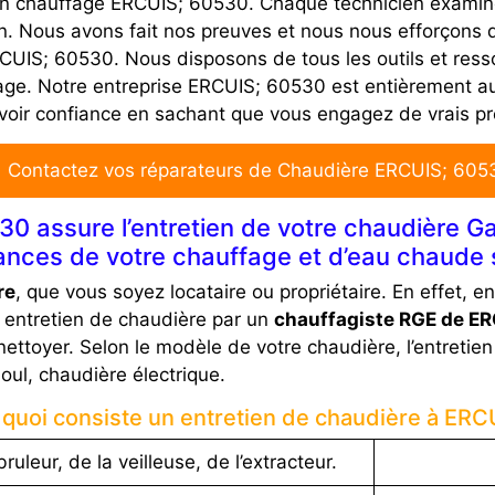
 en chauffage ERCUIS; 60530. Chaque technicien examin
on. Nous avons fait nos preuves et nous nous efforçons d
CUIS; 60530. Nous disposons de tous les outils et resso
age. Notre entreprise ERCUIS; 60530 est entièrement au
avoir confiance en sachant que vous engagez de vrais pr
 Contactez vos réparateurs de Chaudière ERCUIS; 605
 assure l’entretien de votre chaudière Gaz
nces de votre chauffage et d’eau chaude s
re
, que vous soyez locataire ou propriétaire. En effet, e
 entretien de chaudière par un
chauffagiste RGE de E
nettoyer. Selon le modèle de votre chaudière, l’entretie
oul, chaudière électrique.
 quoi consiste un entretien de chaudière à ERC
ruleur, de la veilleuse, de l’extracteur.