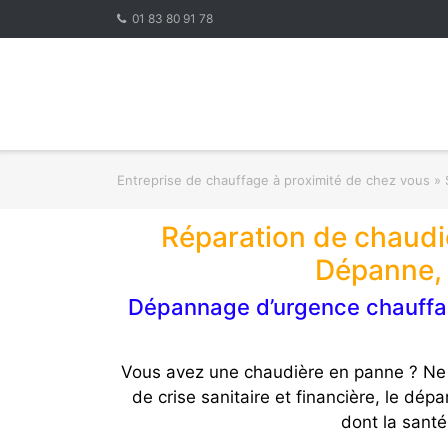
Skip
01 83 80 91 78
to
content
Entreprise de chauffage à proximité de chez vous
»
Réparation de chaudiè
Dépanne, 
Dépannage d’urgence chauffagi
Vous avez une chaudière en panne ? Ne c
de crise sanitaire et financière, le d
dont la santé