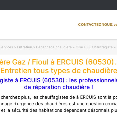
CONTACTEZ NOUS: vot
Services » Entretien » Dépannage chaudière
»
Oise (60) Chauffagiste
»
re Gaz / Fioul à ERCUIS (60530). 
Entretien tous types de chaudièr
ste à ERCUIS (60530) : les professionnel
de réparation chaudière !
herchez plus, les chauffagistes de à ERCUIS sont là po
épannage d’urgence des chaudières est une question cru
 et la sécurité des habitations dépendent désormais pl