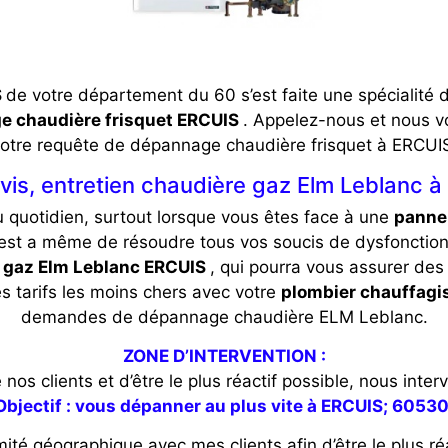
S
de votre département du 60 s’est faite une spécialité
 chaudière frisquet ERCUIS
. Appelez-nous et nous v
otre requête de dépannage chaudière frisquet à ERCUI
is, entretien chaudière gaz Elm Leblanc 
u quotidien, surtout lorsque vous êtes face à une
panne 
est a même de résoudre tous vos soucis de dysfoncti
 gaz Elm Leblanc ERCUIS
, qui pourra vous assurer des
es tarifs les moins chers avec votre
plombier chauffagi
demandes de dépannage chaudière ELM Leblanc.
ZONE D’INTERVENTION :
e nos clients et d’être le plus réactif possible, nous in
Objectif : vous dépanner au plus vite à ERCUIS; 60530
ité géographique avec mes clients afin d’être le plus réa