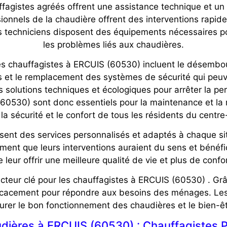
ffagistes agréés offrent une assistance technique et un 
nnels de la chaudière offrent des interventions rapides
es techniciens disposent des équipements nécessaires po
les problèmes liés aux chaudières.
les chauffagistes à ERCUIS (60530) incluent le désemboua
 et le remplacement des systèmes de sécurité qui peuven
 solutions techniques et écologiques pour arrêter la pe
(60530) sont donc essentiels pour la maintenance et la 
 la sécurité et le confort de tous les résidents du centre-
sent des services personnalisés et adaptés à chaque sit
ment que leurs interventions auraient du sens et bénéfic
e leur offrir une meilleure qualité de vie et plus de confor
eur clé pour les chauffagistes à ERCUIS (60530) . Grâce 
fficacement pour répondre aux besoins des ménages. Le
urer le bon fonctionnement des chaudières et le bien-ê
ières à ERCUIS (60530) : Chauffagistes P