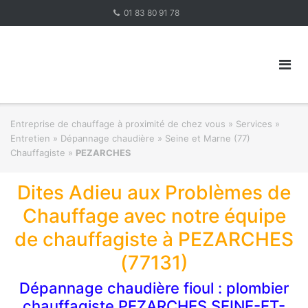
Skip
01 83 80 91 78
to
content
Entreprise de chauffage à proximité de chez vous
»
Services »
Entretien » Dépannage chaudière
»
Seine et Marne (77)
Chauffagiste
»
PEZARCHES
Dites Adieu aux Problèmes de
Chauffage avec notre équipe
de chauffagiste à PEZARCHES
(77131)
Dépannage chaudière fioul : plombier
chauffagiste PEZARCHES SEINE-ET-