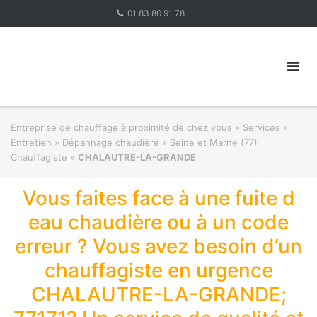
Skip
01 83 80 91 78
to
content
Entreprise de chauffage à proximité de chez vous
»
Services »
Entretien » Dépannage chaudière
»
Seine et Marne (77)
Chauffagiste
»
CHALAUTRE-LA-GRANDE
Vous faites face à une fuite d
eau chaudière ou à un code
erreur ? Vous avez besoin d’un
chauffagiste en urgence
CHALAUTRE-LA-GRANDE;