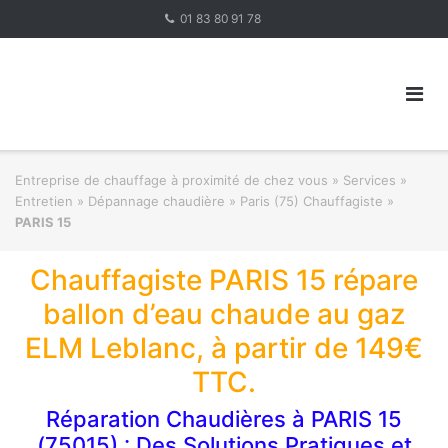
Skip
01 83 80 91 78
to
content
Entreprise de chauffage à proximité de chez vous
»
Services »
Entretien » Dépannage chaudière
»
Paris (75) Chauffagiste
»
PARIS 15
Chauffagiste PARIS 15 répare
ballon d’eau chaude au gaz
ELM Leblanc, à partir de 149€
TTC.
Réparation Chaudières à PARIS 15
(75015) : Des Solutions Pratiques et