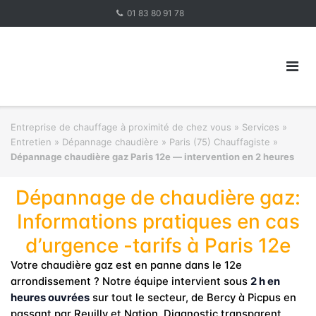
Skip
01 83 80 91 78
to
content
Entreprise de chauffage à proximité de chez vous
»
Services »
Entretien » Dépannage chaudière
»
Paris (75) Chauffagiste
»
Dépannage chaudière gaz Paris 12e — intervention en 2 heures
Dépannage de chaudière gaz:
Informations pratiques en cas
d’urgence -tarifs à Paris 12e
Votre chaudière gaz est en panne dans le 12e
arrondissement ? Notre équipe intervient sous
2 h en
heures ouvrées
sur tout le secteur, de Bercy à Picpus en
passant par Reuilly et Nation. Diagnostic transparent