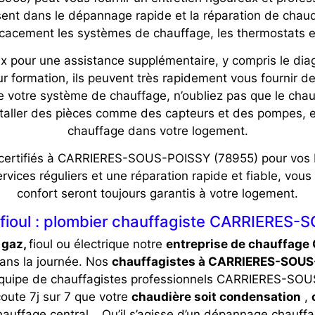
isent dans le dépannage rapide et la réparation de chaud
ficacement les systèmes de chauffage, les thermostats et
pour une assistance supplémentaire, y compris le diag
ur formation, ils peuvent très rapidement vous fournir de
n de votre système de chauffage, n’oubliez pas que le 
staller des pièces comme des capteurs et des pompes, 
chauffage dans votre logement.
 certifiés à CARRIERES-SOUS-POISSY (78955) pour vos b
ces réguliers et une réparation rapide et fiable, vous 
confort seront toujours garantis à votre logement.
fioul : plombier chauffagiste CARRIERES
gaz,
fioul ou électrique notre
entreprise de chauffag
dans la journée. Nos
chauffagistes à CARRIERES-SOUS
quipe de chauffagistes professionnels CARRIERES-SOU
oute 7j sur 7 que votre
chaudière soit condensation
,
auffage central… Qu’il s’agisse d’un dépannage chauffage