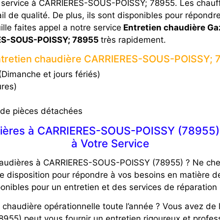
e service à CARRIERES-SOUS-POISSY; 78955. Les chauffa
l de qualité. De plus, ils sont disponibles pour répondr
ille faites appel a notre service
Entretien chaudière Gaz
ERES-SOUS-POISSY; 78955
très rapidement.
entretien chaudière CARRIERES-SOUS-POISSY;
Dimanche et jours fériés)
ures)
 de pièces détachées
ières à CARRIERES-SOUS-POISSY (78955) :
à Votre Service
haudières à CARRIERES-SOUS-POISSY (78955) ? Ne cherch
re disposition pour répondre à vos besoins en matière 
ponibles pour un entretien et des services de réparation 
 chaudière opérationnelle toute l’année ? Vous avez de l
5) peut vous fournir un entretien rigoureux et profess