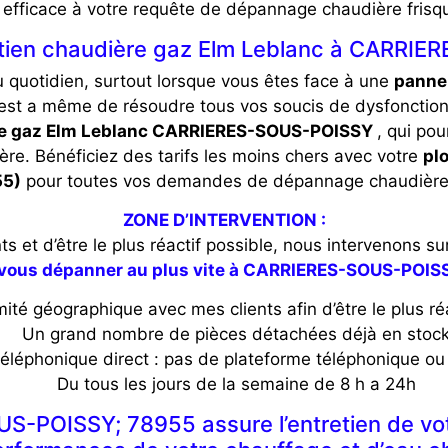
t efficace à votre requête de dépannage chaudière fr
etien chaudière gaz Elm Leblanc à CARRI
u quotidien, surtout lorsque vous êtes face à une
panne 
est a même de résoudre tous vos soucis de dysfoncti
e gaz Elm Leblanc CARRIERES-SOUS-POISSY
, qui po
ère. Bénéficiez des tarifs les moins chers avec votre
pl
55)
pour toutes vos demandes de dépannage chaudière
ZONE D’INTERVENTION :
ients et d’être le plus réactif possible, nous interveno
: vous dépanner au plus vite à CARRIERES-SOUS-POIS
ité géographique avec mes clients afin d’être le plus réa
Un grand nombre de pièces détachées déjà en stoc
éléphonique direct : pas de plateforme téléphonique ou 
Du tous les jours de la semaine de 8 h a 24h
-POISSY; 78955 assure l’entretien de votr