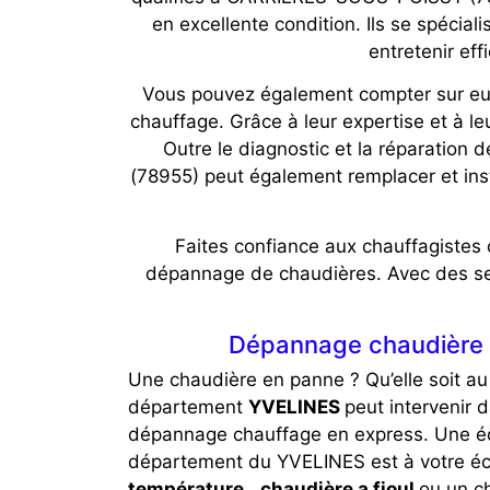
en excellente condition. Ils se spécial
entretenir ef
Vous pouvez également compter sur eux 
chauffage. Grâce à leur expertise et à le
Outre le diagnostic et la réparatio
(78955) peut également remplacer et in
Faites confiance aux chauffagistes
dépannage de chaudières. Avec des servi
Dépannage chaudière 
Une chaudière en panne ? Qu’elle soit au
département
YVELINES
peut intervenir 
dépannage chauffage en express. Une é
département du YVELINES est à votre éc
température
,
chaudière a fioul
ou un ch