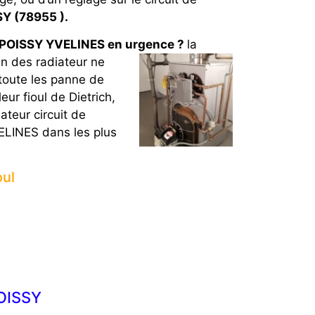
Y (78955 ).
POISSY YVELINES en urgence ?
la
n des radiateur ne
 toute les panne de
r fioul de Dietrich,
ateur circuit de
ELINES dans les plus
oul
OISSY