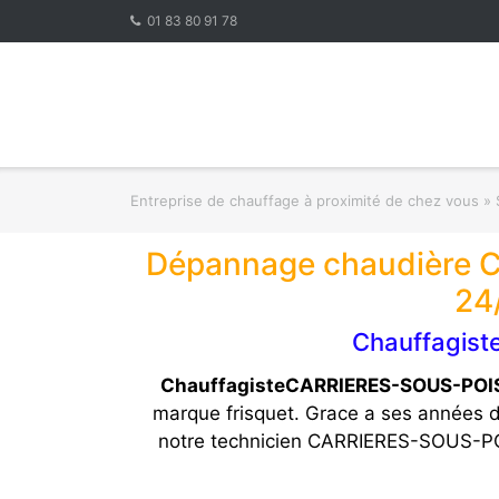
Skip
01 83 80 91 78
to
content
Entreprise de chauffage à proximité de chez vous
»
Dépannage chaudière C
24
Chauffagist
ChauffagisteCARRIERES-SOUS-POISS
marque frisquet. Grace a ses années d
notre technicien CARRIERES-SOUS-PO