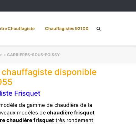
re Chauffagiste
Chauffagistes 92100
te
»
CARRIERES-SOUS-POISSY
hauffagiste disponible
955
ste Frisquet
es modèle da gamme de chaudière de la
nouveaux modèles de
chaudière frisquet
e chaudière frisquet
très rondement