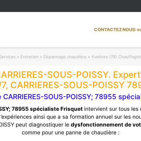
CONTACTEZ NOUS: vot
Services » Entretien » Dépannage chaudière
»
Yvelines (78) Chauffagis
ARRIERES-SOUS-POISSY. Expert c
/7, CARRIERES-SOUS-POISSY 78
e CARRIERES-SOUS-POISSY; 78955 spéciali
Y; 78955 spécialiste Frisquet
intervient sur tous l
’expériences ainsi que a sa formation annuel sur les 
ISSY peut diagnostiquer le
dysfonctionnement de votr
comme pour une panne de chaudière :