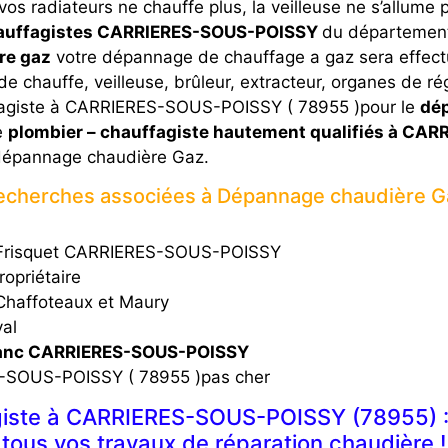
vos radiateurs ne chauffe plus, la veilleuse ne s’allume 
auffagistes CARRIERES-SOUS-POISSY
du département 
re gaz
votre dépannage de chauffage a gaz sera effectue
 de chauffe, veilleuse, brûleur, extracteur, organes de rég
ffagiste à CARRIERES-SOUS-POISSY ( 78955 )pour le
dép
e
plombier – chauffagiste hautement qualifiés à C
dépannage chaudière Gaz.
echerches associées à Dépannage chaudière G
 Frisquet CARRIERES-SOUS-POISSY
ropriétaire
Chaffoteaux et Maury
al
lanc CARRIERES-SOUS-POISSY
-SOUS-POISSY ( 78955 )pas cher
iste à CARRIERES-SOUS-POISSY (78955) : l
tous vos travaux de réparation chaudière !