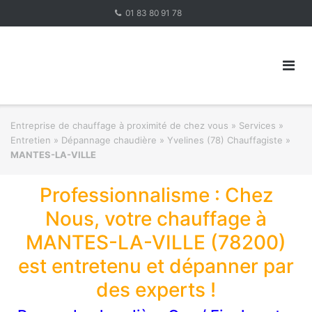
Skip
01 83 80 91 78
to
content
Entreprise de chauffage à proximité de chez vous
»
Services »
Entretien » Dépannage chaudière
»
Yvelines (78) Chauffagiste
»
MANTES-LA-VILLE
Professionnalisme : Chez
Nous, votre chauffage à
MANTES-LA-VILLE (78200)
est entretenu et dépanner par
des experts !