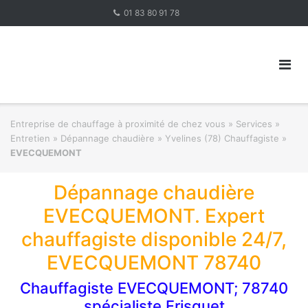
Skip
01 83 80 91 78
to
content
Entreprise de chauffage à proximité de chez vous
»
Services »
Entretien » Dépannage chaudière
»
Yvelines (78) Chauffagiste
»
EVECQUEMONT
Dépannage chaudière
EVECQUEMONT. Expert
chauffagiste disponible 24/7,
EVECQUEMONT 78740
Chauffagiste EVECQUEMONT; 78740
spécialiste Frisquet