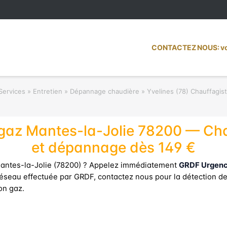
CONTACTEZ NOUS: vot
Services » Entretien » Dépannage chaudière
»
Yvelines (78) Chauffagis
az Mantes-la-Jolie 78200 — Chau
et dépannage dès 149 €
Mantes-la-Jolie (78200) ? Appelez immédiatement
GRDF Urgence
 réseau effectuée par GRDF, contactez nous pour la détection de 
on gaz.