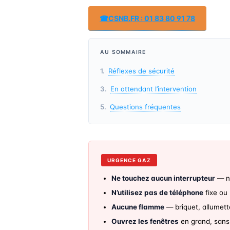
☎
CSNB.FR : 01 83 80 91 78
AU SOMMAIRE
Réflexes de sécurité
En attendant l’intervention
Questions fréquentes
URGENCE GAZ
Ne touchez aucun interrupteur
— ni
N’utilisez pas de téléphone
fixe ou 
Aucune flamme
— briquet, allumett
Ouvrez les fenêtres
en grand, sans 