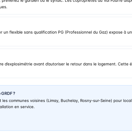
 prévenez le gardien ou le syndic. Les copropriétés du Val Fourré disp
ques.
r un flexible sans qualification PG (Professionnel du Gaz) expose à un
.
d’explosimétrie avant d’autoriser le retour dans le logement. Cette 
e GRDF ?
 les communes voisines (Limay, Buchelay, Rosny-sur-Seine) pour localise
tallation en service.