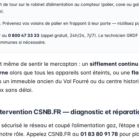
 de tour sur le robinet d’alimentation au compteur (palier, cave ou g
e).
 Prévenez vos voisins de palier en frappant à leur porte — n’utilisez p
r
au
0 800 47 33 33
(appel gratuit, 24h/24, 7j/7). Le technicien GRDF 
communes si nécessaire.
nt même de sentir le mercaptan : un
sifflement continu
rne
alors que tous les appareils sont éteints, ou une
fl
s un immeuble ancien du Val Fourré ou du centre histor
ux sans délai.
ntervention CSNB.FR — diagnostic et réparati
sécurisé le réseau et coupé l’alimentation gaz, l’étape 
t notre rôle. Appelez CSNB.FR au
01 83 80 91 78
pour pla