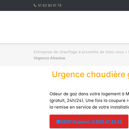
Skip
01 83 80 91 78
to
content
Entreprise de chauffage à proximité de chez vous
»
Urgence Absolue
Urgence chaudière g
Odeur de gaz dans votre logement à 
(gratuit, 24h/24). Une fois la coupure
la remise en service de votre installati
☎
GRDF Urgence : 0 800 47 33 33