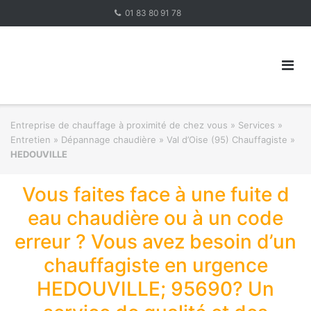
Skip
01 83 80 91 78
to
content
Entreprise de chauffage à proximité de chez vous
»
Services »
Entretien » Dépannage chaudière
»
Val d’Oise (95) Chauffagiste
»
HEDOUVILLE
Vous faites face à une fuite d
eau chaudière ou à un code
erreur ? Vous avez besoin d’un
chauffagiste en urgence
HEDOUVILLE; 95690? Un