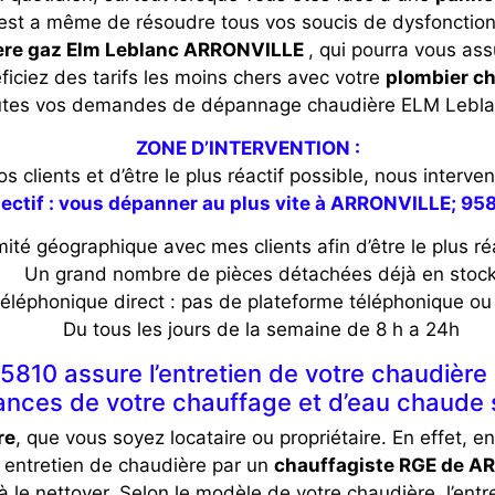
est a même de résoudre tous vos soucis de dysfoncti
ère gaz Elm Leblanc ARRONVILLE
, qui pourra vous ass
ficiez des tarifs les moins chers avec votre
plombier c
utes vos demandes de dépannage chaudière ELM Lebla
ZONE D’INTERVENTION :
nos clients et d’être le plus réactif possible, nous inte
ectif : vous dépanner au plus vite à ARRONVILLE; 95
ité géographique avec mes clients afin d’être le plus réa
Un grand nombre de pièces détachées déjà en stoc
éléphonique direct : pas de plateforme téléphonique ou 
Du tous les jours de la semaine de 8 h a 24h
10 assure l’entretien de votre chaudière G
nces de votre chauffage et d’eau chaude s
re
, que vous soyez locataire ou propriétaire. En effet, e
 entretien de chaudière par un
chauffagiste RGE de A
 le nettoyer. Selon le modèle de votre chaudière, l’entre