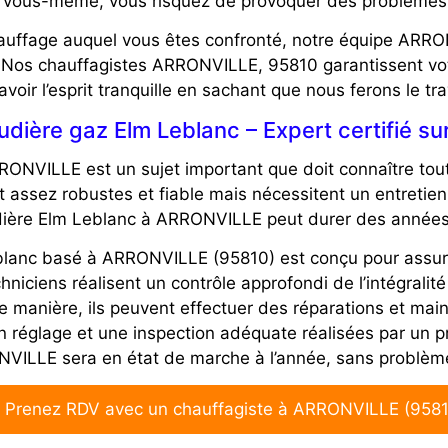
 vous-même, vous risquez de provoquer des problèmes 
auffage auquel vous êtes confronté, notre équipe ARRO
. Nos chauffagistes
ARRONVILLE, 95810
garantissent v
oir l’esprit tranquille en sachant que nous ferons le tr
udière gaz Elm Leblanc – Expert certifié 
RONVILLE est un sujet important que doit connaître tou
assez robustes et fiable mais nécessitent un entretien
dière Elm Leblanc à ARRONVILLE peut durer des années
lanc basé à ARRONVILLE (95810) est conçu pour assurer la 
niciens réalisent un contrôle approfondi de l’intégralit
tte manière, ils peuvent effectuer des réparations et m
réglage et une inspection adéquate réalisées par un pr
VILLE sera en état de marche à l’année, sans problèm
 Prenez RDV avec un chauffagiste à ARRONVILLE (9581