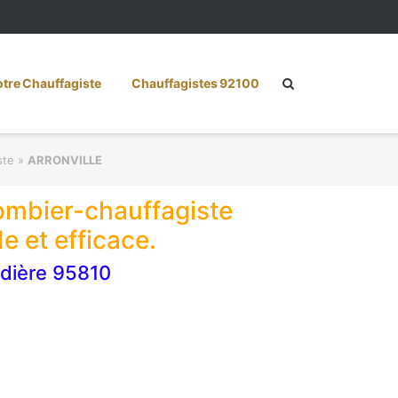
re Chauffagiste
Chauffagistes 92100
ste
»
ARRONVILLE
lombier-chauffagiste
 et efficace.
dière 95810