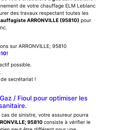
onnement de votre chauffage ELM Leblanc
urer des travaux respectant toutes les
hauffagiste ARRONVILLE (95810)
pour
nc.
rvenons sur ARRONVILLE; 95810
810!
ctif possible.
k
de secrétariat !
az / Fioul pour optimiser les
anitaire.
n cas de sinistre, votre assureur pourra
RRONVILLE; 95810
consiste à vérifier le
tien peut être différent pour une