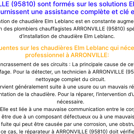
E (95810) sont formés sur les solutions El
urnissent une assistance complète et clé 
tion de chaudière Elm Leblanc est en constante augme
ion des plombiers chauffagistes ARRONVILLE (95810) spéc
d’installation de chaudière Elm Leblanc.
équentes sur les chaudières Elm Leblanc qui néc
professionnel à ARRONVILLE:
ncrassement de ses circuits : La principale cause de cet
ffage. Pour la détecter, un technicien à ARRONVILLE (95
nettoyage complet du circuit.
urvient généralement suite à une usure ou un mauvais ré
tation de la chaudière. Pour la réparer, l’intervention 
nécessaire.
lle est liée à une mauvaise communication entre le corp
être due à un composant défectueux ou à une mauvaise 
ne fuite qui peut être causée par une corrosion, une obst
ce cas, le réparateur à ARRONVILLE (95810) doit vérifier