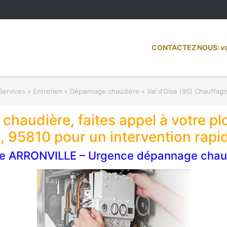
CONTACTEZ NOUS: vot
Services » Entretien » Dépannage chaudière
»
Val d’Oise (95) Chauffagi
chaudière, faites appel à votre p
95810 pour un intervention rapide
te ARRONVILLE – Urgence dépannage chau