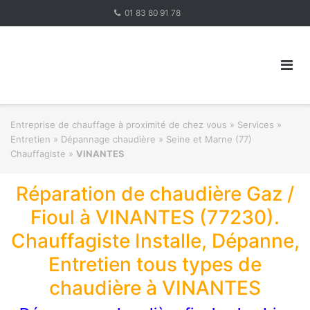
Skip
01 83 80 91 78
to
content
Entreprise de chauffage à proximité de chez vous
»
Services »
Entretien » Dépannage chaudière
»
Seine et Marne (77)
Chauffagiste
»
VINANTES
Réparation de chaudière Gaz /
Fioul à VINANTES (77230).
Chauffagiste Installe, Dépanne,
Entretien tous types de
chaudière à VINANTES