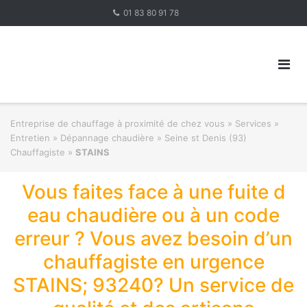
Skip
01 83 80 91 78
to
content
Entreprise de chauffage à proximité de chez vous
»
Services »
Entretien » Dépannage chaudière
»
Seine st Denis (93)
Chauffagiste
»
STAINS
Vous faites face à une fuite d
eau chaudière ou à un code
erreur ? Vous avez besoin d’un
chauffagiste en urgence
STAINS; 93240? Un service de