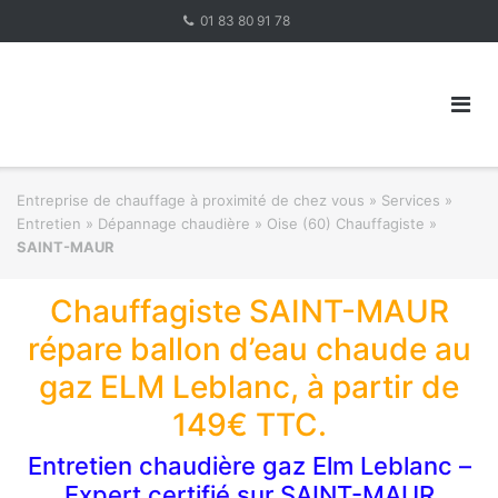
Skip
01 83 80 91 78
to
content
Entreprise de chauffage à proximité de chez vous
»
Services »
Entretien » Dépannage chaudière
»
Oise (60) Chauffagiste
»
SAINT-MAUR
Chauffagiste SAINT-MAUR
répare ballon d’eau chaude au
gaz ELM Leblanc, à partir de
149€ TTC.
Entretien chaudière gaz Elm Leblanc –
Expert certifié sur SAINT-MAUR