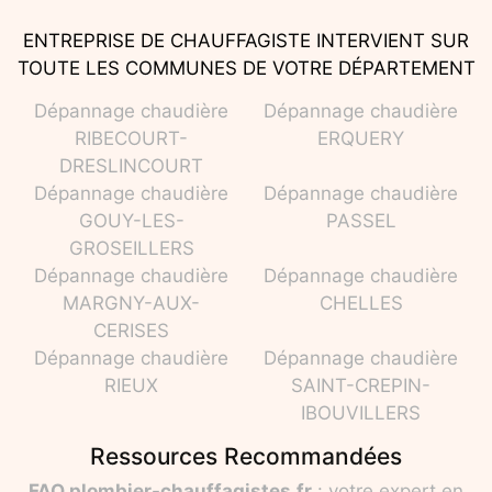
ENTREPRISE DE CHAUFFAGISTE INTERVIENT SUR
TOUTE LES COMMUNES DE VOTRE DÉPARTEMENT
Dépannage chaudière
Dépannage chaudière
RIBECOURT-
ERQUERY
DRESLINCOURT
Dépannage chaudière
Dépannage chaudière
GOUY-LES-
PASSEL
GROSEILLERS
Dépannage chaudière
Dépannage chaudière
MARGNY-AUX-
CHELLES
CERISES
Dépannage chaudière
Dépannage chaudière
RIEUX
SAINT-CREPIN-
IBOUVILLERS
Ressources Recommandées
FAQ.plombier-chauffagistes.fr
: votre expert en