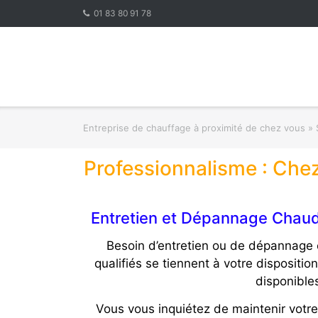
Skip
01 83 80 91 78
to
content
Entreprise de chauffage à proximité de chez vous
»
Professionnalisme : Che
Entretien et Dépannage Chaudi
Besoin d’entretien ou de dépannage 
qualifiés se tiennent à votre dispositi
disponibles
Vous vous inquiétez de maintenir votre