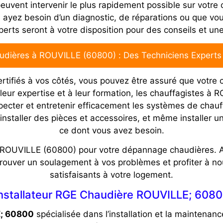
vent intervenir le plus rapidement possible sur votre ch
ayez besoin d’un diagnostic, de réparations ou que vou
perts seront à votre disposition pour des conseils et un
dières à ROUVILLE (60800) : Des Techniciens Experts à
rtifiés à vos côtés, vous pouvez être assuré que votre 
leur expertise et à leur formation, les chauffagistes 
pecter et entretenir efficacement les systèmes de chauffa
nstaller des pièces et accessoires, et même installer 
ce dont vous avez besoin.
 à ROUVILLE (60800) pour votre dépannage chaudières. Av
 trouver un soulagement à vos problèmes et profiter à no
satisfaisants à votre logement.
nstallateur RGE Chaudière ROUVILLE; 608
E; 60800
spécialisée dans l’installation et la maintena