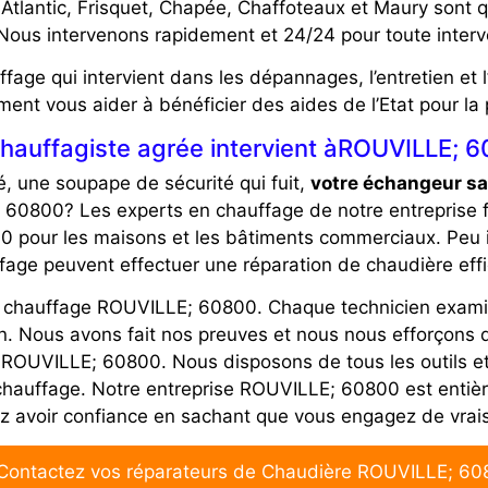
, Atlantic, Frisquet, Chapée, Chaffoteaux et Maury so
 Nous intervenons rapidement et 24/24 pour toute interv
age qui intervient dans les dépannages, l’entretien et 
ment vous aider à bénéficier des aides de l’Etat pour l
chauffagiste agrée intervient àROUVILLE; 6
é, une soupape de sécurité qui fuit,
votre échangeur sa
 60800? Les experts en chauffage de notre entreprise 
0 pour les maisons et les bâtiments commerciaux. Peu 
ffage peuvent effectuer une réparation de chaudière ef
en chauffage ROUVILLE; 60800. Chaque technicien exami
on. Nous avons fait nos preuves et nous nous efforçons d
r ROUVILLE; 60800. Nous disposons de tous les outils et
e chauffage. Notre entreprise ROUVILLE; 60800 est entiè
ez avoir confiance en sachant que vous engagez de vrai
Contactez vos réparateurs de Chaudière ROUVILLE; 6