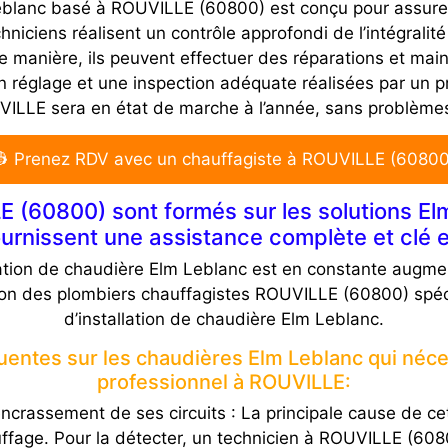
blanc basé à ROUVILLE (60800) est conçu pour assurer la f
niciens réalisent un contrôle approfondi de l’intégralit
tte manière, ils peuvent effectuer des réparations et m
réglage et une inspection adéquate réalisées par un pr
ILLE sera en état de marche à l’année, sans problème
👷 Prenez RDV avec un chauffagiste à ROUVILLE (60800
 (60800) sont formés sur les solutions Elm
urnissent une assistance complète et clé 
tion de chaudière Elm Leblanc est en constante augme
tion des plombiers chauffagistes ROUVILLE (60800) spéci
d’installation de chaudière Elm Leblanc.
équentes sur les chaudières Elm Leblanc qui néc
professionnel à ROUVILLE:
ncrassement de ses circuits : La principale cause de cet
uffage. Pour la détecter, un technicien à ROUVILLE (608