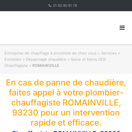
Skip
01 83 80 91 78
to
content
Entreprise de chauffage à proximité de chez vous
»
Services »
Entretien » Dépannage chaudière
»
Seine st Denis (93)
Chauffagiste
»
ROMAINVILLE
En cas de panne de chaudière,
faites appel à votre plombier-
chauffagiste ROMAINVILLE,
93230 pour un intervention
rapide et efficace.