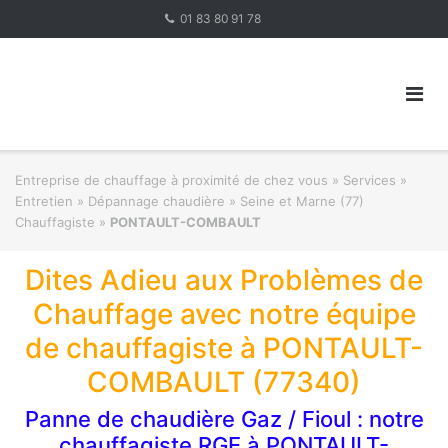
Skip
01 83 80 91 78
to
content
Entreprise de chauffage à proximité de chez vous
»
Services »
Entretien » Dépannage chaudière
»
Seine et Marne (77)
Chauffagiste
»
PONTAULT-COMBAULT
Dites Adieu aux Problèmes de
Chauffage avec notre équipe
de chauffagiste à PONTAULT-
COMBAULT (77340)
Panne de chaudière Gaz / Fioul : notre
chauffagiste RGE à PONTAULT-