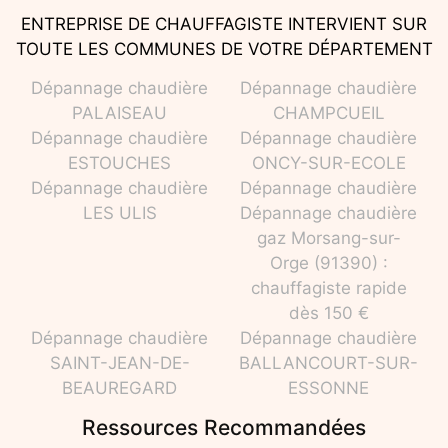
ENTREPRISE DE CHAUFFAGISTE INTERVIENT SUR
TOUTE LES COMMUNES DE VOTRE DÉPARTEMENT
Dépannage chaudière
Dépannage chaudière
PALAISEAU
CHAMPCUEIL
Dépannage chaudière
Dépannage chaudière
ESTOUCHES
ONCY-SUR-ECOLE
Dépannage chaudière
Dépannage chaudière
LES ULIS
Dépannage chaudière
gaz Morsang-sur-
Orge (91390) :
chauffagiste rapide
dès 150 €
Dépannage chaudière
Dépannage chaudière
SAINT-JEAN-DE-
BALLANCOURT-SUR-
BEAUREGARD
ESSONNE
Ressources Recommandées