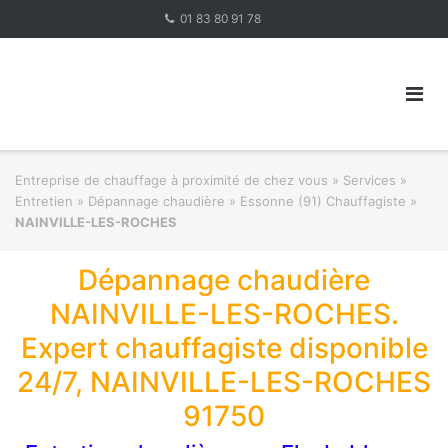
Skip
01 83 80 91 78
to
content
Entreprise de chauffage à proximité de chez vous
»
Services »
Entretien » Dépannage chaudière
»
Essonne (91) Chauffagiste
»
NAINVILLE-LES-ROCHES
Dépannage chaudière
NAINVILLE-LES-ROCHES.
Expert chauffagiste disponible
24/7, NAINVILLE-LES-ROCHES
91750