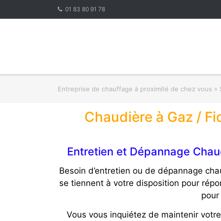
Skip
01 83 80 91 78
to
content
Entreprise de chauffage à proximité de chez vous
»
Chaudière à Gaz / Fi
Entretien et Dépannage Chaud
Besoin d’entretien ou de dépannage chau
se tiennent à votre disposition pour rép
pour 
Vous vous inquiétez de maintenir votre