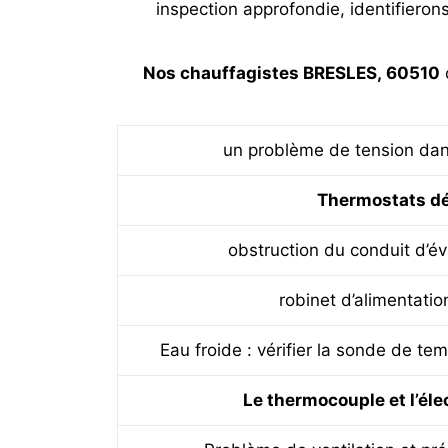
inspection approfondie, identifierons
Nos chauffagistes BRESLES, 60510
o
un problème de tension dans
Thermostats d
obstruction du conduit d’é
robinet d’alimentati
Eau froide : vérifier la sonde de te
Le thermocouple et l’éle