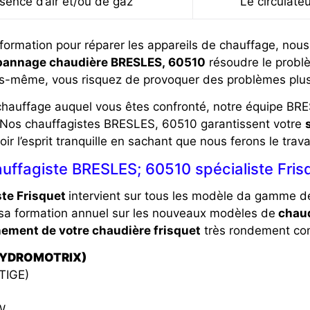
sence d’air et/ou de gaz
Le circulate
formation pour réparer les appareils de chauffage, no
annage chaudière BRESLES, 60510
résoudre le probl
s-même, vous risquez de provoquer des problèmes plus
chauffage auquel vous êtes confronté, notre équipe BRE
 Nos chauffagistes
BRESLES, 60510
garantissent votre
ir l’esprit tranquille en sachant que nous ferons le trava
uffagiste BRESLES; 60510 spécialiste Fris
te Frisquet
intervient sur tous les modèle da gamme d
 sa formation annuel sur les nouveaux modèles de
chaud
ement de votre chaudière frisquet
très rondement co
(HYDROMOTRIX)
TIGE)
W