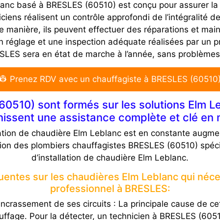
nc basé à BRESLES (60510) est conçu pour assurer la fiab
iens réalisent un contrôle approfondi de l’intégralité d
tte manière, ils peuvent effectuer des réparations et m
réglage et une inspection adéquate réalisées par un pr
SLES sera en état de marche à l’année, sans problèmes
👷 Prenez RDV avec un chauffagiste à BRESLES (60510
0510) sont formés sur les solutions Elm Le
nissent une assistance complète et clé en 
tion de chaudière Elm Leblanc est en constante augme
tion des plombiers chauffagistes BRESLES (60510) spéci
d’installation de chaudière Elm Leblanc.
équentes sur les chaudières Elm Leblanc qui néc
professionnel à BRESLES:
ncrassement de ses circuits : La principale cause de cet
auffage. Pour la détecter, un technicien à BRESLES (6051