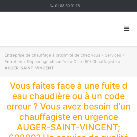
Skip
01 83 80 91 78
to
content
Entreprise de chauffage à proximité de chez vous
»
Services »
Entretien » Dépannage chaudière
»
Oise (60) Chauffagiste
»
AUGER-SAINT-VINCENT
Vous faites face à une fuite d
eau chaudière ou à un code
erreur ? Vous avez besoin d’un
chauffagiste en urgence
AUGER-SAINT-VINCENT;