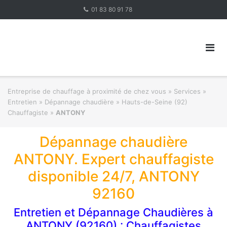
Skip
01 83 80 91 78
to
content
Entreprise de chauffage à proximité de chez vous
»
Services »
Entretien » Dépannage chaudière
»
Hauts-de-Seine (92)
Chauffagiste
»
ANTONY
Dépannage chaudière
ANTONY. Expert chauffagiste
disponible 24/7, ANTONY
92160
Entretien et Dépannage Chaudières à
ANTONY (92160) : Chauffagistes